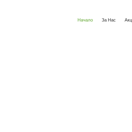
Начало
За Нас
Ак