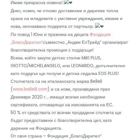
Имам прекрасна новина!
Днес, освен, че отново доставихме и дарихме топла
храна на младежите с умствени увреждания, имаме и
нова, неочаквано подкрепа от партньор.
По повод 1 Юни и празника на децата
Фондация
„БлагоДарител“
съвместно „Анджи ЕлТрейд“ организират
благотворителна промоция с подаръци!
Всеки, който закупи детско столче MiKI PLUS,
GIOTTO/MICHELANGELO, или LEONARDO, допълнително
като подарък ще получи и детска седалка EOS PLUS!
Столчетата са на италианската марка Belleli
(
www.bellelli.com
) и са нови, произведени през
Декември 2020 г. , имащи всички необходими
сертификати, отговарящи на изискванията на ЕС.
50 % от средствата от всички продадени столчета ще
бъдат предоставени с благотворителна цел, като
дарение на Фондацията.
От своя страна – Фондация „БлагоДарител“