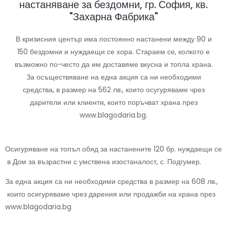
настаняване за бездомни, гр. София, кв.
"Захарна Фабрика"
В кризисния център има постоянно настанени между 90 и
150 бездомни и нуждаещи се хора. Стараем се, колкото е
възможно по-често да им доставяме вкусна и топла храна.
За осъществяване на една акция са ни необходими
средства, в размер на 562 лв., които осугуряваме чрез
дарители или клиенти, които поръчват храна през
www.blagodaria.bg.
Осигуряване на топъл обяд за настанените 120 бр. нуждаещи се
в Дом за възрастни с умствена изостаналост, с. Подгумер.
За една акция са ни необходими средства в размер на 608 лв.,
които осигуряваме чрез дарения или продажби на храна през
www.blagodaria.bg