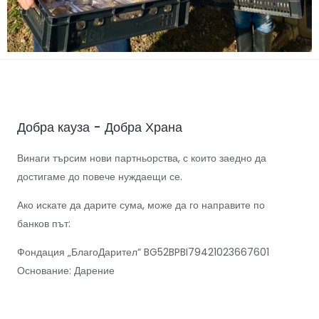
Добра кауза - Добра Храна
Винаги търсим нови партньорства, с които заедно да
достигаме до повече нуждаещи се.
Ако искате да дарите сума, може да го направите по
банков път:
Фондация „БлагоДарител“ BG52BPBI79421023667601
Основание: Дарение