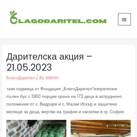
Дарителска акция –
21.05.2023
БлагоДарител
/ By
admin
тази седмица от Фондация „БлагоДарител“изпратихме
пълен бус с 1360 порции храна на 172 деца в затруднено
положение от с. Видраре и с. Малки Искър и защитено
жилище за деца, жертви на трафик и насилие в гр. София.