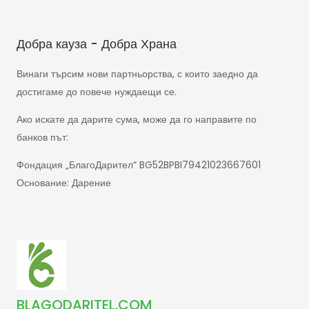
Добра кауза - Добра Храна
Винаги търсим нови партньорства, с които заедно да
достигаме до повече нуждаещи се.
Ако искате да дарите сума, може да го направите по
банков път:
Фондация „БлагоДарител“ BG52BPBI79421023667601
Основание: Дарение
BLAGODARITEL.COM