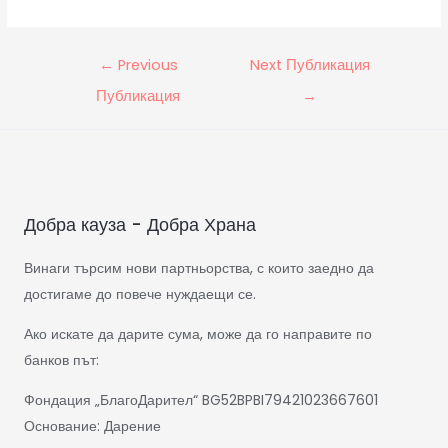
←
Previous
Next Публикация
Публикация
→
Добра кауза - Добра Храна
Винаги търсим нови партньорства, с които заедно да
достигаме до повече нуждаещи се.
Ако искате да дарите сума, може да го направите по
банков път:
Фондация „БлагоДарител“ BG52BPBI79421023667601
Основание: Дарение