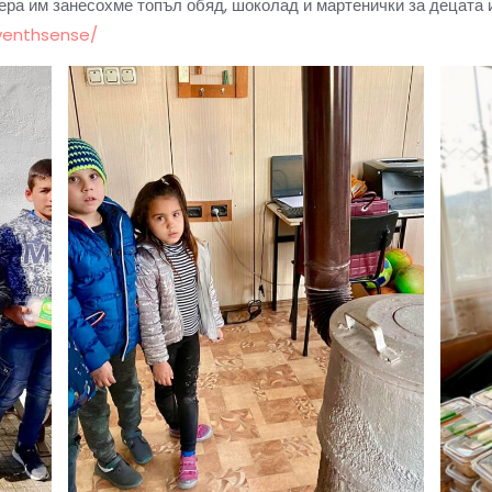
ера им занесохме топъл обяд, шоколад и мартенички за децата и
venthsense/