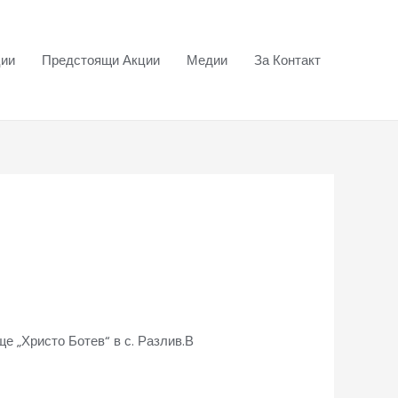
ции
Предстоящи Акции
Медии
За Контакт
е „Христо Ботев“ в с. Разлив.В