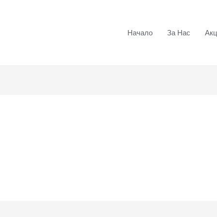
Начало
За Нас
Ак