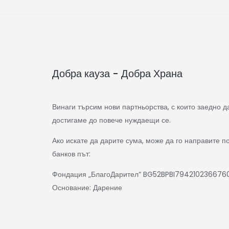
Добра кауза - Добра Храна
Винаги търсим нови партньорства, с които заедно д
достигаме до повече нуждаещи се.
Ако искате да дарите сума, може да го направите п
банков път:
Фондация „БлагоДарител“ BG52BPBI794210236676
Основание: Дарение