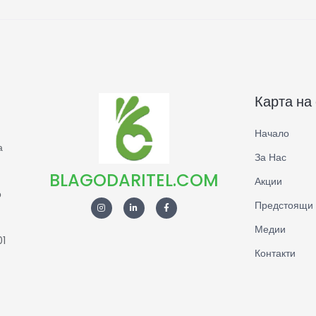
Карта на
Начало
а
За Нас
BLAGODARITEL.COM
Акции
о
Предстоящи 
Медии
01
Контакти